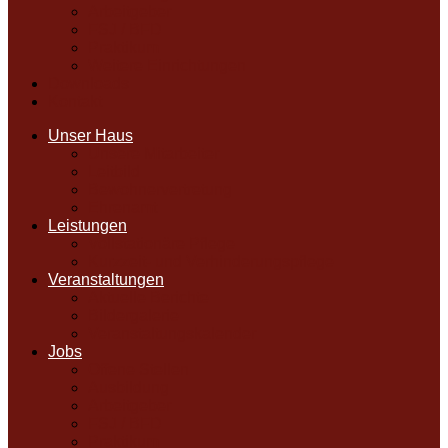
Arbeitgeber
FSJ / BFD
Praktikum
Weitere Einrichtungen
Downloads
Kontakt
Unser Haus
Unsere Mitarbeiter
Leitbild
Bewohnervertretung
Ehrenamt
Leistungen
Vollstationäre Pflege
Kurzzeit- und Verhinderungspflege
Veranstaltungen
Aktuelle Berichte
Bildergalerie
Veranstaltungskalender
Jobs
Offene Stellen
Ausbildung
Arbeitgeber
FSJ / BFD
Praktikum