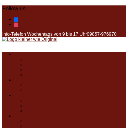
Follow us
facebook
instagram
Info-Telefon Wochentags von 9 bis 17 Uhr
09857-976970
Unser Haus
Unsere Mitarbeiter
Leitbild
Bewohnervertretung
Ehrenamt
Leistungen
Vollstationäre Pflege
Kurzzeit- und Verhinderungspflege
Veranstaltungen
Aktuelle Berichte
Bildergalerie
Veranstaltungskalender
Jobs
Offene Stellen
Ausbildung